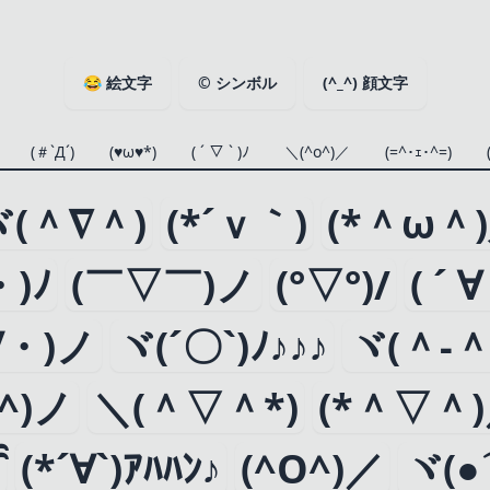
😂
絵文字
©
シンボル
(^_^)
顔文字
(＃`Д´)
(♥ω♥*)
( ´ ▽ ` )ﾉ
＼(^o^)／
(=^･ｪ･^=)
ヾ(＾∇＾)
(*´ｖ｀)
(*＾ω＾
)ﾉ
(￣▽￣)ノ
(°▽°)/
( ´ 
∀・)ノ
ヾ(´〇`)ﾉ♪♪♪
ヾ(＾-＾
0^)ノ
＼(＾▽＾*)
(*＾▽＾
̑̑
(*´∀`)ｱﾊﾊﾝ♪
(^O^)／
ヾ(●