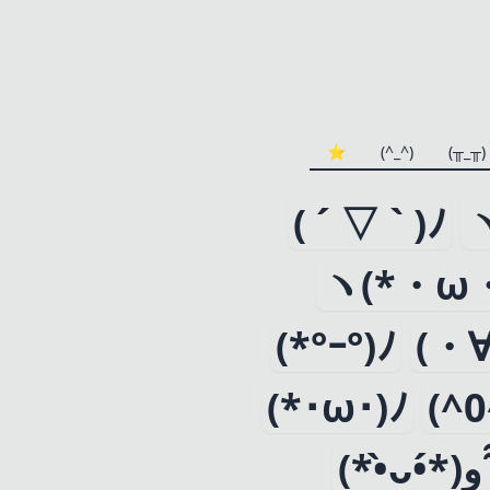
⭐️
(^_^)
(╥_╥)
( ´ ▽ ` )ﾉ
ヽ(*・ω・
(*°ｰ°)ﾉ
(・
(*･ω･)ﾉ
(^
(*•̀ᴗ•́*)و 