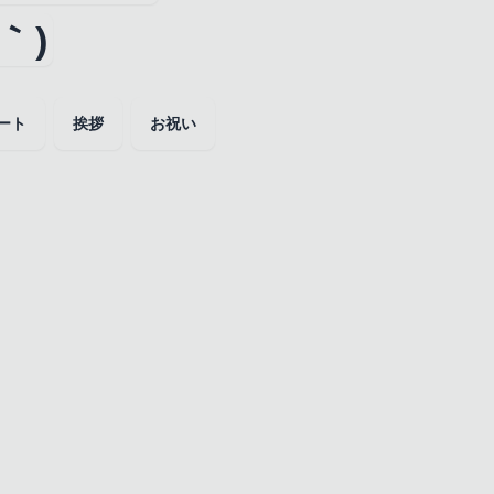
｀)
ハート
挨拶
お祝い