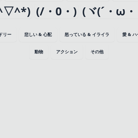
^▽^*)
(/・0・)
(ヾ(´・ω・
ンドリー
悲しい & 心配
怒っている & イライラ
愛 & 
動物
アクション
その他