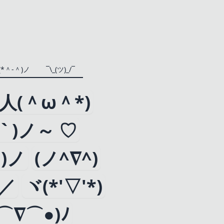
(*＾-＾)ノ
¯\_(ツ)_/¯
)人(＾ω＾*)
∀ ` )ノ～ ♡
)ノ
(ノ^∇^)
)／
ヾ(*'▽'*)
⌒∇⌒●)ﾉ