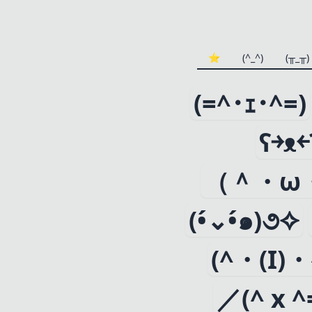
⭐️
(^_^)
(╥_╥)
(=^･ｪ･^=)
ʕ￫ᴥ￩
（＾・ω
(•́⌄•́๑)૭✧
(^・(I)・
／(^ x 