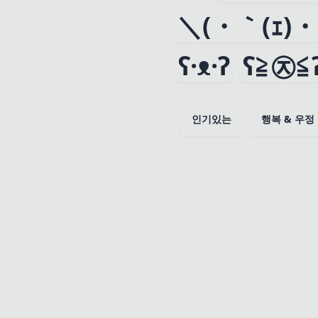
＼(・｀(ｪ)・
ʕ·ᴥ·ʔ
ʕ≧㉨≦
인기있는
행복 & 우정