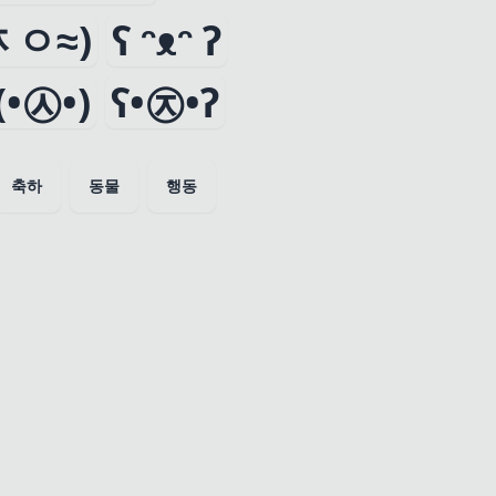
ᆽㅇ≈)
ʕ ᵔᴥᵔ ʔ
(•㉦•)
ʕ•㉨•ʔ
축하
동물
행동