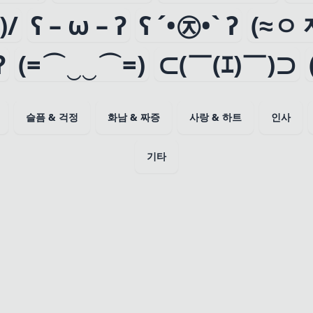
)/
ʕ – ω – ʔ
ʕ ´•㉨•` ʔ
(≈ㅇ
ʔ
(=⌒‿‿⌒=)
⊂(￣(ｴ)￣)⊃
슬픔 & 걱정
화남 & 짜증
사랑 & 하트
인사
기타