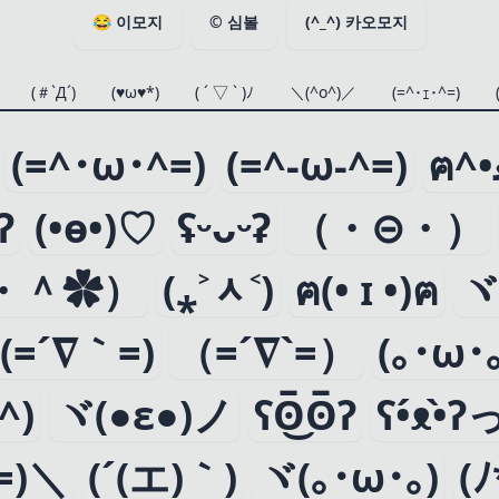
😂
이모지
©
심볼
(^_^)
카오모지
(＃`Д´)
(♥ω♥*)
( ´ ▽ ` )ﾉ
＼(^o^)／
(=^･ｪ･^=)
(=^･ω･^=)
(=^-ω-^=)
ʔ
(•ө•)♡
ʢᵕᴗᵕʡ
（・⊝・）
・＾✿）
(⁎˃ᆺ˂)
ฅ(• ɪ •)ฅ
ヾ
(=´∇｀=)
（=´∇`=）
(｡･ω･｡
^)
ヾ(●ε●)ノ
ʕʘ̅͜ʘ̅ʔ
ʕ•́ᴥ•̀ʔ
^=)＼
(´(エ)｀)
ヾ(｡･ω･｡)
(