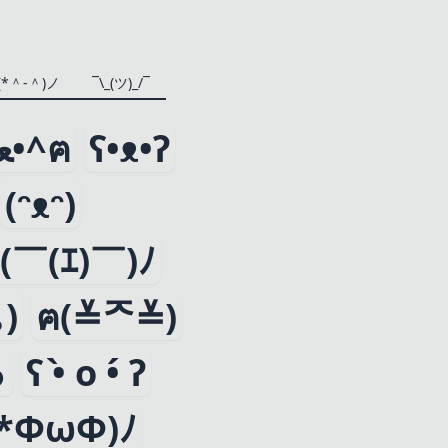
(*＾-＾)ノ
¯\_(ツ)_/¯
ฅ^•ﻌ•^ฅ
ʕ•ᴥ•ʔ
(ᵔᴥᵔ)
(￣(ｴ)￣)ﾉ
)
ฅ(≚ᄌ≚)
っ
ʕ •̀ o •́ ʔ
ﾉ*ФωФ)ﾉ