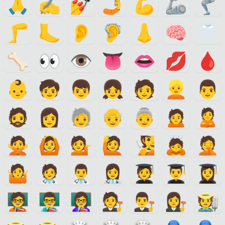
🙏
✍️
💅
🤳
💪
🦾
🦿
🦵
🦶
👂
🦻
👃
🧠
🦷
🦴
👀
👁
👅
👄
💋
🩸
👶
🧒
👦
👧
🧑
👱
👨
🧔
👩
🧓
👴
👵
🙍
🙎
🙅
🙆
💁
🙋
🧏
🙇
🤦
🤷
🧑‍⚕️
👨‍⚕️
👩‍⚕️
🧑‍🎓
👨‍🎓
👩‍🎓
🧑‍🏫
👨‍🏫
👩‍🏫
🧑‍⚖️
👨‍⚖️
👩‍⚖️
🧑‍🌾