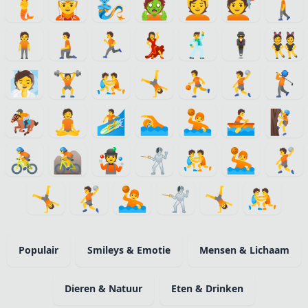
🧜
🧝
🧞
🧟
💆
💇
🚶
🧍
🧎
🏃
💃
🕺
🕴
👯
🧖
🏋️
🤼
🤸
⛹️
🤾
🏌️
🏇
🧘
🏄
🏊
🤽
🚣
🧗
🚴
🚵
🤹
🤺
🤼
🤽
🤾
🤸
🤾
🤽
🤺
🤸
🤼
Populair
Smileys & Emotie
Mensen & Lichaam
Dieren & Natuur
Eten & Drinken