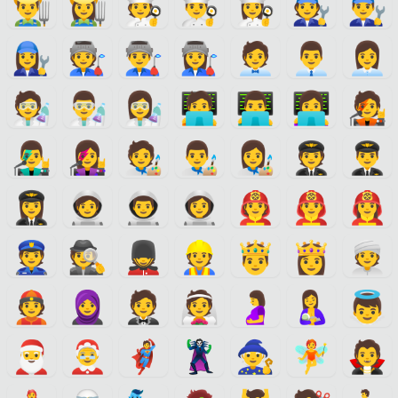
👨‍🌾
👩‍🌾
🧑‍🍳
👨‍🍳
👩‍🍳
🧑‍🔧
👨‍🔧
👩‍🔧
🧑‍🏭
👨‍🏭
👩‍🏭
🧑‍💼
👨‍💼
👩‍💼
🧑‍🔬
👨‍🔬
👩‍🔬
🧑‍💻
👨‍💻
👩‍💻
🧑‍🎤
👨‍🎤
👩‍🎤
🧑‍🎨
👨‍🎨
👩‍🎨
🧑‍✈️
👨‍✈️
👩‍✈️
🧑‍🚀
👨‍🚀
👩‍🚀
🧑‍🚒
👨‍🚒
👩‍🚒
👮
🕵️
💂
👷
🤴
👸
👳
👲
🧕
🤵
👰
🤰
🤱
👼
🎅
🤶
🦸
🦹
🧙
🧚
🧛