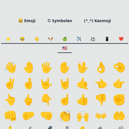
😂
Emoji
©
Symbolen
(^_^)
Kaomoji
⭐️
😂
👋
🐶
🍏
✈️
⚽
📱
❤️
🇺🇸
👋
🤚
🖐
✋
🖖
👌
🤏
✌️
🤞
🤟
🤘
🤙
👈
👉
👆
🖕
👇
☝️
👍
👎
✊
👊
🤛
🤜
👏
🙌
👐
🤲