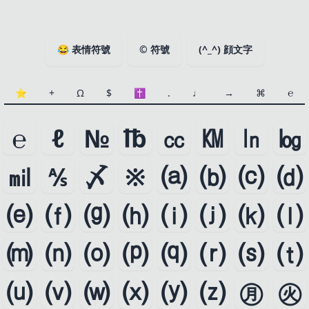
😂
表情符號
©
符號
(^_^)
顔文字
⭐️
+
Ω
$
✝
.
♩
→
⌘
℮
℮
ℓ
№
℔
㏄
㏎
㏑
㏒
㏕
⅍
〆
※
⒜
⒝
⒞
⒟
⒠
⒡
⒢
⒣
⒤
⒥
⒦
⒧
⒨
⒩
⒪
⒫
⒬
⒭
⒮
⒯
⒰
⒱
⒲
⒳
⒴
⒵
㊊
㊋