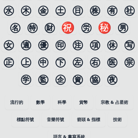
㊌
㊍
㊎
㊏
㊐
㊑
㊒
㊓
㊔
㊕
㊖
㊗
㊘
㊙
㊚
㊛
㊜
㊝
㊞
㊟
㊠
㊡
㊢
㊣
㊤
㊥
㊦
㊧
㊨
㊩
㊪
㊫
㊬
㊭
㊮
㊯
㊰
流行的
數學
科學
貨幣
宗教 & 占星術
標點符號
音樂符號
箭頭 & 指標
技術
語言 & 書寫系統