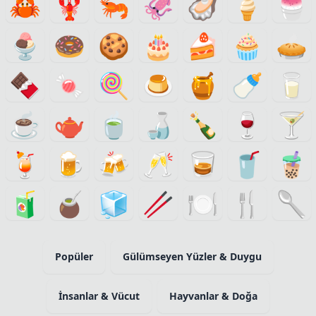
🦀
🦞
🦐
🦑
🦪
🍦
🍧
🍨
🍩
🍪
🎂
🍰
🧁
🥧
🍫
🍬
🍭
🍮
🍯
🍼
🥛
☕
🫖
🍵
🍶
🍾
🍷
🍸
🍹
🍺
🍻
🥂
🥃
🥤
🧋
🧃
🧉
🧊
🥢
🍽️
🍴
🥄
Popüler
Gülümseyen Yüzler & Duygu
İnsanlar & Vücut
Hayvanlar & Doğa