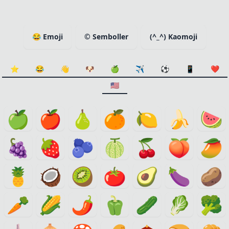
😂
Emoji
©
Semboller
(^_^)
Kaomoji
⭐️
😂
👋
🐶
🍏
✈️
⚽
📱
❤️
🇺🇸
🍏
🍎
🍐
🍊
🍋
🍌
🍉
🍇
🍓
🫐
🍈
🍒
🍑
🥭
🍍
🥥
🥝
🍅
🥑
🍆
🥔
🥕
🌽
🌶️
🫑
🥒
🥬
🥦