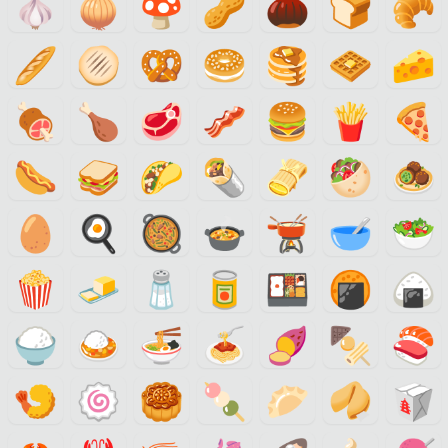
🧄
🧅
🍄
🥜
🌰
🍞
🥐
🥖
🫓
🥨
🥯
🥞
🧇
🧀
🍖
🍗
🥩
🥓
🍔
🍟
🍕
🌭
🥪
🌮
🌯
🫔
🥙
🧆
🥚
🍳
🥘
🍲
🫕
🥣
🥗
🍿
🧈
🧂
🥫
🍱
🍘
🍙
🍚
🍛
🍜
🍝
🍠
🍢
🍣
🍤
🍥
🥮
🍡
🥟
🥠
🥡