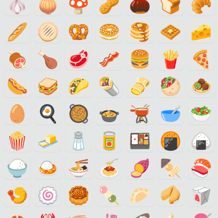
🧄
🧅
🍄
🥜
🌰
🍞
🥐
🥖
🫓
🥨
🥯
🥞
🧇
🧀
🍖
🍗
🥩
🥓
🍔
🍟
🍕
🌭
🥪
🌮
🌯
🫔
🥙
🧆
🥚
🍳
🥘
🍲
🫕
🥣
🥗
🍿
🧈
🧂
🥫
🍱
🍘
🍙
🍚
🍛
🍜
🍝
🍠
🍢
🍣
🍤
🍥
🥮
🍡
🥟
🥠
🥡