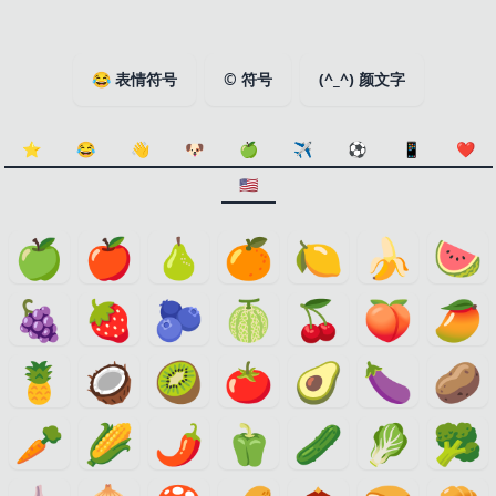
😂
表情符号
©
符号
(^_^)
颜文字
⭐️
😂
👋
🐶
🍏
✈️
⚽
📱
❤️
🇺🇸
🍏
🍎
🍐
🍊
🍋
🍌
🍉
🍇
🍓
🫐
🍈
🍒
🍑
🥭
🍍
🥥
🥝
🍅
🥑
🍆
🥔
🥕
🌽
🌶️
🫑
🥒
🥬
🥦