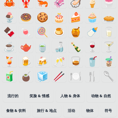
🦀
🦞
🦐
🦑
🦪
🍦
🍧
🍨
🍩
🍪
🎂
🍰
🧁
🥧
🍫
🍬
🍭
🍮
🍯
🍼
🥛
☕
🫖
🍵
🍶
🍾
🍷
🍸
🍹
🍺
🍻
🥂
🥃
🥤
🧋
🧃
🧉
🧊
🥢
🍽️
🍴
🥄
流行的
笑脸 & 情感
人物 & 身体
动物 & 自然
食物 & 饮料
旅行 & 地点
活动
物体
符号