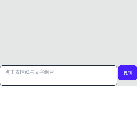
复制
OTHER SITES