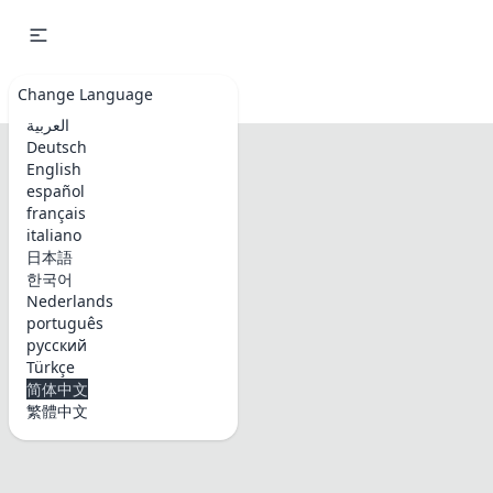
Emoji & Symbols
Change Language
العربية
Deutsch
English
español
français
italiano
日本語
한국어
Nederlands
português
русский
Türkçe
简体中文
繁體中文