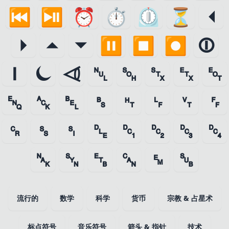
⏮
⏯
⏰
⏱
⏲
⏳
⏴
⏵
⏶
⏷
⏸
⏹
⏺
⏼
⏽
⏾
⏿
␀
␁
␂
␃
␄
␅
␆
␇
␈
␉
␊
␋
␌
␍
␎
␏
␐
␑
␒
␓
␔
␕
␖
␗
␘
␙
␚
流行的
数学
科学
货币
宗教 & 占星术
标点符号
音乐符号
箭头 & 指针
技术