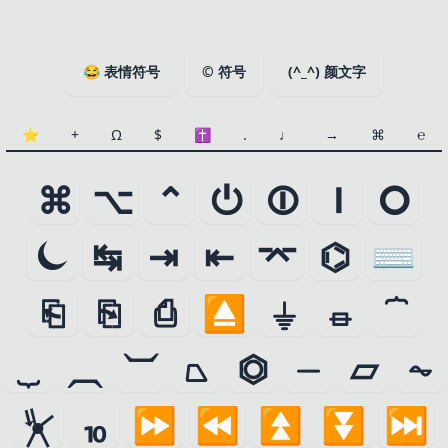
😂
表情符号
©
符号
(^_^)
颜文字
⭐️
+
Ω
$
✝
.
♩
→
⌘
℮
⌘
⌥
⌃
⏻
⏼
⏽
⭘
⏾
↹
⇥
⇤
⌤
⌬
⌨
⎗
⎘
⎙
⏏
⏚
⏛
⏞
⏟
⏠
⏡
⏢
⏣
⏤
⏥
⏦
⏧
⏨
⏩
⏪
⏫
⏬
⏭